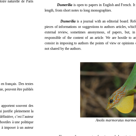
oire naturelle de Paris
Dumerilia
is open to papers in English and French. It 
length, from short notes to long monographies.
Dumerilia
is a journal with an editorial board. Ref
pieces of informations or suggestions to authors articles, which 
external review, sometimes anonymous, of papers, but, in
responsible of the content of an article. We are hostile to 
consist in imposing to authors the points of view or opinions 
not shared by the authors.
 en français. Des textes
ie, peuvent être publiés
s apportent souvent des
i justifie pleinement la
éfinitive, c’est l’auteur
Anolis marmoratus marmo
hostiles à une politique
s, à imposer à un auteur