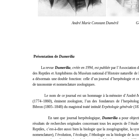
André Marie Constant Duméril Gabr
Présentation de
Dumerilia
La revue
Dumerilia
, créée en 1994, est publiée
par l’Association 
des Reptiles et Amphibiens du Muséum national d’Histoire naturelle d
a désormais une double fonction: celle d’un journal d’herpétologie et cel
de taxonomie et nomenclature zoologiques.
Le nom de ce journal est un hommage à la mémoire d’André-Ma
(1774–1860), éminent zoologiste, l’un des fondateurs de l’herpétolog
Bibron (1805–1848) du magistral traité intitulé
Erpétologie générale
(18
En tant que journal herpétologique,
Dumerilia
a pour objecti
résultats de recherches originales concernant tous les aspects de l’étu
Reptiles, c’est-à-dire aussi bien la biologie que la zoogéographie, la sy
nomenclature), l’évolution, l’écologie, l’éthologie ou la biologie de la c