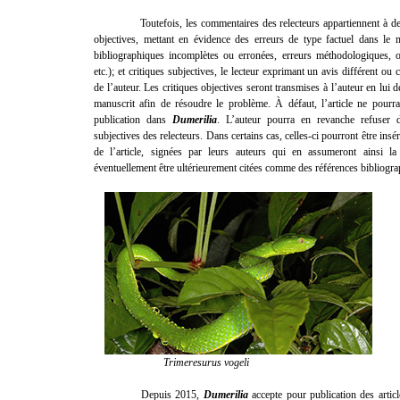
Toutefois, les commentaires des relecteurs appartiennent à deux 
objectives, mettant en évidence des erreurs de type factuel dans le 
bibliographiques incomplètes ou erronées, erreurs méthodologiques, o
etc.); et critiques subjectives, le lecteur exprimant un avis différent ou
de l’auteur. Les critiques objectives seront transmises à l’auteur en lui 
manuscrit afin de résoudre le problème. À défaut, l’article ne pourr
publication dans
Dumerilia
. L’auteur pourra en revanche refuser d
subjectives des relecteurs. Dans certains cas, celles-ci pourront être insé
de l’article, signées par leurs auteurs qui en assumeront ainsi la 
éventuellement être ultérieurement citées comme des références bibliogr
Trimeresurus vogeli
Depuis 2015,
Dumerilia
accepte pour publication des articl