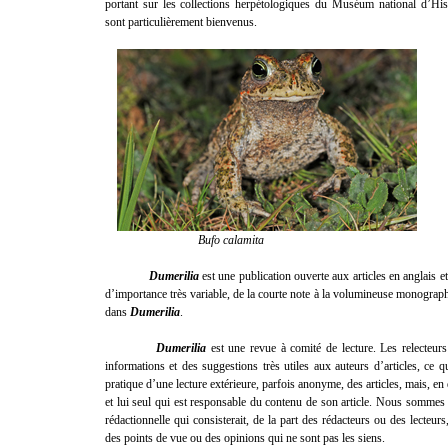
portant sur les collections herpétologiques du Muséum national d’Hist
sont particulièrement bienvenus.
Bufo calamita
Dumerilia
est une publication ouverte aux articles en anglais et
d’importance très variable, de la courte note à la volumineuse monograph
dans
Dumerilia
.
Dumerilia
est une revue à comité de lecture. Les relecteur
informations et des suggestions très utiles aux auteurs d’articles, ce qu
pratique d’une lecture extérieure, parfois anonyme, des articles, mais, en d
et lui seul qui est responsable du contenu de son article. Nous sommes 
rédactionnelle qui consisterait, de la part des rédacteurs ou des lecteur
des points de vue ou des opinions qui ne sont pas les siens.