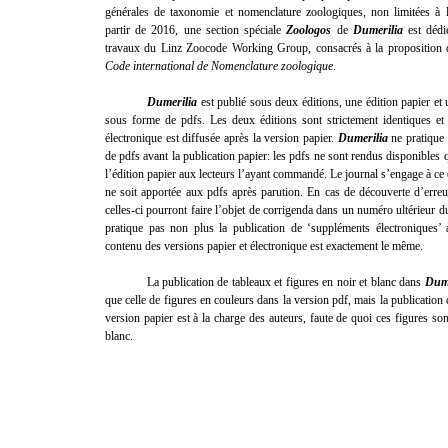
générales de taxonomie et nomenclature zoologiques, non limitées à l
partir de 2016, une section spéciale
Zoologos
de
Dumerilia
est dédi
travaux du Linz Zoocode Working Group, consacrés à la proposition d
Code international de Nomenclature zoologique
.
Dumerilia
est publié sous deux éditions, une édition papier et 
sous forme de pdfs. Les deux éditions sont strictement identiques et 
électronique est diffusée après la version papier.
Dumerilia
ne pratique 
de pdfs avant la publication papier: les pdfs ne sont rendus disponibles 
l’édition papier aux lecteurs l’ayant commandé. Le journal s’engage à c
ne soit apportée aux pdfs après parution. En cas de découverte d’erreur
celles-ci pourront faire l’objet de corrigenda dans un numéro ultérieur d
pratique pas non plus la publication de ‘suppléments électroniques’ a
contenu des versions papier et électronique est exactement le même.
La publication de tableaux et figures en noir et blanc dans
Dume
que celle de figures en couleurs dans la version pdf, mais la publication 
version papier est à la charge des auteurs, faute de quoi ces figures so
blanc.