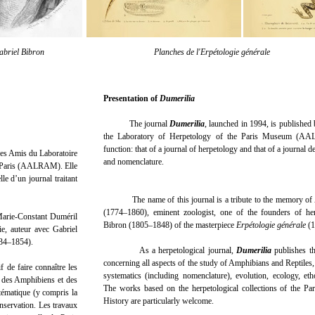
iel Bibron
Planches de l'Erpétologie généra
Presentation of
Dumerilia
The journal
Dumerilia
, launched in 1994, is published 
the Laboratory of Herpetology of the Paris Museum (A
function: that of a journal of herpetology and that of a journal
des Amis du Laboratoire
and nomenclature.
e Paris (AALRAM). Elle
le d’un journal traitant
The name of this journal is a tribute to the memory of 
(1774–1860), eminent zoologist, one of the founders of her
rie-Constant Duméril
Bibron (1805–1848) of the masterpiece
Erpétologie générale
(1
ie, auteur avec Gabriel
34–1854).
As a herpetological journal,
Dumerilia
publishes th
concerning all aspects of the study of Amphibians and Reptiles
f de faire connaître les
systematics (including nomenclature), evolution, ecology, et
de des Amphibiens et des
The works based on the herpetological collections of the Pa
stématique (y compris la
History are particularly welcome.
onservation. Les travaux