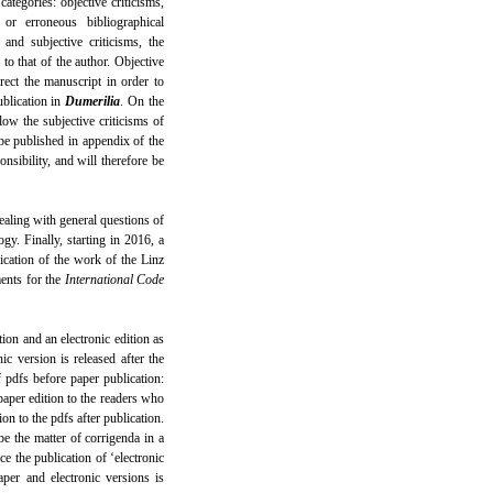
ories: objective criticisms,
 or erroneous bibliographical
 and subjective criticisms, the
to that of the author. Objective
rrect the manuscript in order to
ublication in
Dumerilia
. On the
llow the subjective criticisms of
be published in appendix of the
nsibility, and will therefore be
dealing with general questions of
gy. Finally, starting in 2016, a
lication of the work of the Linz
ents for the
International Code
ion and an electronic edition as
nic version is released after the
f pdfs before paper publication:
paper edition to the readers who
on to the pdfs after publication.
be the matter of corrigenda in a
ce the publication of ‘electronic
aper and electronic versions is