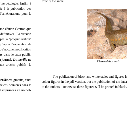
exactly the same.
’herpétologie. Enfin, à
ée à la publication des
’améliorations pour le
une édition électronique
définitives. La version
pas la ‘pré-publication’
qu’après l’expédition de
e qu’aucune modification
s dans le texte publié,
u journal.
Dumerilia
ne
Pleurodeles waltl
ux articles publiés: le
The publication of black and white tables and figures i
rilia
est gratuite, ainsi
colour figures in the pdf version, but the publication of the latt
de ces dernières dans la
to the authors—otherwise these figures will be printed in black 
nt imprimées en noir-et-