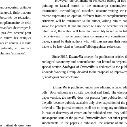
However, the comments of reviewers belong in two categ
pointing to factual errors in the manuscript (incomplete
catégories: critiques
information, methodological mistakes, obscure writing, etc.);
manuscrit (informations
referee expressing an opinion different from or complementary 
bscurités de rédaction,
criticisms will be transmitted to the author, asking him to co
 complémentaire de celui
solve the problem. If not, the paper will not be accepted for p
demandant de corriger le
other hand, the author will have the possibility to refuse to fo
a pas être accepté pour
the reviewers. In some cases, these comments will sometimes 
e suivre les critiques
paper, signed by their authors who will thus assume their respo
rées en annexe à la suite
liable to be later cited as ‘normal’ bibliographical references.
paternité, et pourront
aphiques ‘normales’.
Since 2015,
Dumerilia
accepts for publication articles 
zoological taxonomy and nomenclature, not limited to herpetolo
special section
Zoologos
of
Dumerilia
is dedicated to the pub
Zoocode Working Group, devoted to the proposal of improvem
of zoological Nomenclature
.
Dumerilia
is published under two editions, a paper edit
pdfs. Both editions are strictly identical and final. The electro
paper version.
Dumerilia
does not practice ‘pre-publication’ o
the pdfs become publicly available only after expedition of the 
ordered it. The journal commits itself not to bring any modificati
In case of discovery of errors on the published text, they will 
subsequent issue of the journal.
Dumerilia
does not either prati
supplements’ to the papers it publishes: the content of the p
es traitant de questions