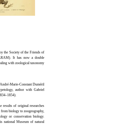
le
by the Society of the Friends of
ALRAM). It has now a double
 dealing with zoological taxonomy
André-Marie-Constant Duméril
petology, author with Gabriel
834–1854).
e results of original researches
, from biology to zoogeography,
hology or conservation biology.
ris national Museum of natural